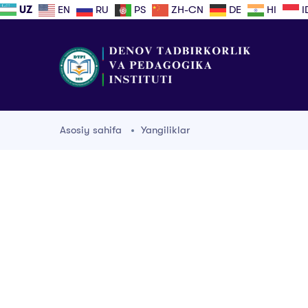
UZ
EN
RU
PS
ZH-CN
DE
HI
I
Asosiy sahifa
Yangiliklar