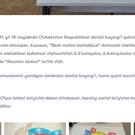
1-yil 18-noyabrda O’zbekiston Respublikasi davlat bayrog’i qabul q
avom etmoqda. Xususan, “Besh muhim tashabbus” doirasida iste’dodl
 metodikasi kafedrasi o‘qituvchilari A.A’zamqulov, A.Amirqulovlar t
ida “Rasmlar tanlovi” bo‘lib o‘tdi.
amunalarini yaratgan talabalar davlat bayrog‘i, humo qushi tasviri
O‘quv ishlari bo‘yicha dekan o‘rinbosari, tasviriy san’at bo‘yicha m
dilar.