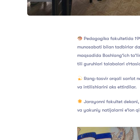
Pedagogika fakultetida 199
munosabati bilan tadbirlar d
maqsadida Boshlang‘ich ta’lim
tili guruhlari talabalari o‘rtas
Rang-tasvir orqali san’at n
va intilishlarini aks ettirdilar.
Jarayonni fakultet dekani, 
va yakuniy natijalarni e’lon qil