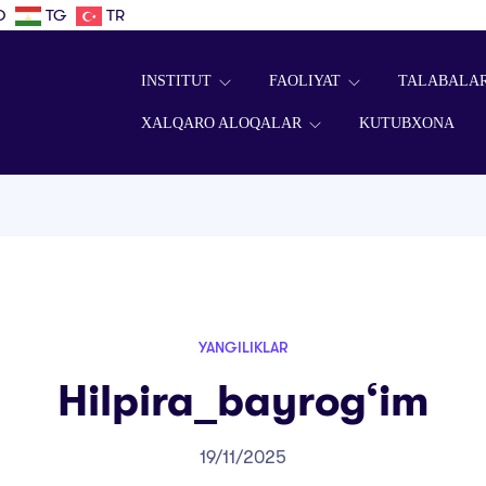
D
TG
TR
INSTITUT
FAOLIYAT
TALABALA
XALQARO ALOQALAR
KUTUBXONA
YANGILIKLAR
Hilpira_bayrog‘im
19/11/2025