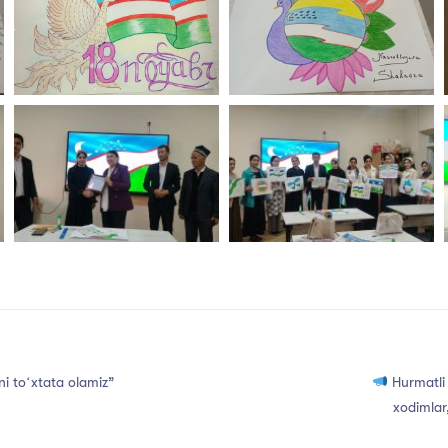
ni toʻxtata olamiz”
Hurmatli 
xodimlar,