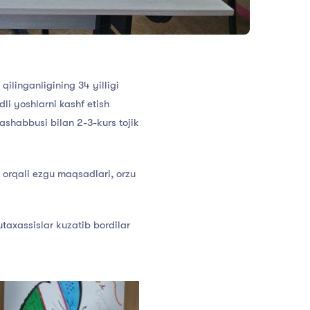
ilinganligining 34 yilligi
i yoshlarni kashf etish
ashabbusi bilan 2-3-kurs tojik
 orqali ezgu maqsadlari, orzu
utaxassislar kuzatib bordilar