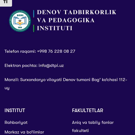
Toggle Font size
seminar-trening
bo’lib o’tdi
Telefon raqami: +998 76 228 08 27
Elektron pochta: info@dtpi.uz
Manzil: Surxondaryo viloyati Denov tumani Bog’ ko’chasi 112-
uy
INSTITUT
FAKULTETLAR
Rahbariyat
Aniq va tabiiy fanlar
fakulteti
Markaz va bo’limlar