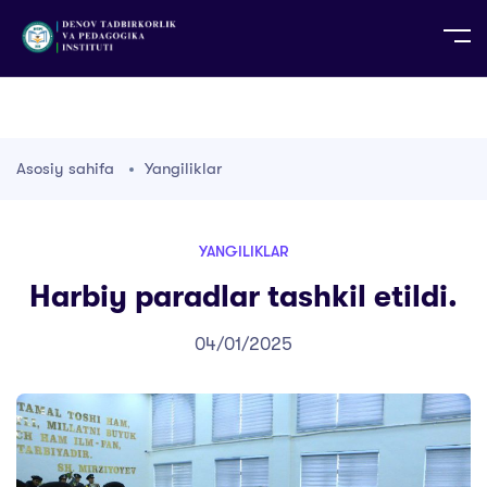
UZ
EN
RU
PS
ZH-CN
DE
HI
ID
TG
TR
Asosiy sahifa
Yangiliklar
YANGILIKLAR
Harbiy paradlar tashkil etildi.
04/01/2025