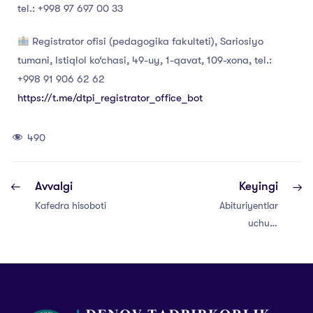
tel.: +998 97 697 00 33
Registrator ofisi (pedagogika fakulteti), Sariosiyo
tumani, Istiqlol ko‘chasi, 49-uy, 1-qavat, 109-xona, tel.:
+998 91 906 62 62
https://t.me/dtpi_registrator_office_bot
490
Avvalgi
Keyingi
Kafedra hisoboti
Abituriyentlar
uchun:
Mutaxassislik fan
bloki testlari qaysi
mavzulardan
tuziladi?