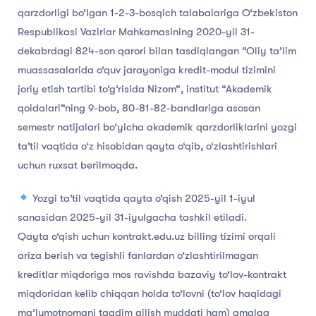
qarzdorligi bo‘lgan 1-2-3-bosqich talabalariga O‘zbekiston
Respublikasi Vazirlar Mahkamasining 2020-yil 31-
dekabrdagi 824-son qarori bilan tasdiqlangan “Oliy ta’lim
muassasalarida o‘quv jarayoniga kredit-modul tizimini
joriy etish tartibi to‘g‘risida Nizom”, institut “Akademik
qoidalari”ning 9-bob, 80-81-82-bandlariga asosan
semestr natijalari bo‘yicha akademik qarzdorliklarini yozgi
ta’til vaqtida o‘z hisobidan qayta o‘qib, o‘zlashtirishlari
uchun ruxsat berilmoqda.
Yozgi ta’til vaqtida qayta o‘qish 2025-yil 1-iyul
sanasidan 2025-yil 31-iyulgacha tashkil etiladi.
Qayta o‘qish uchun kontrakt.edu.uz billing tizimi orqali
ariza berish va tegishli fanlardan o‘zlashtirilmagan
kreditlar miqdoriga mos ravishda bazaviy to‘lov-kontrakt
miqdoridan kelib chiqqan holda to‘lovni (to‘lov haqidagi
ma’lumotnomani taqdim qilish muddati ham) amalga