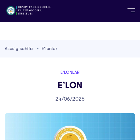
UZ
EN
RU
PS
ZH-CN
DE
HI
ID
TG
TR
Asosiy sahifa
E'lonlar
E'LONLAR
E’LON
24/06/2025