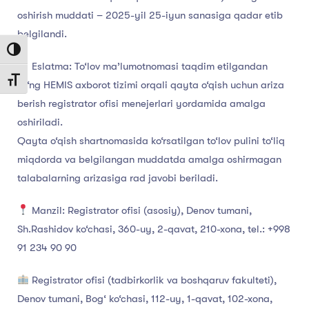
oshirish muddati – 2025-yil 25-iyun sanasiga qadar etib
belgilandi.
Toggle High Contrast
Eslatma: To‘lov ma’lumotnomasi taqdim etilgandan
Toggle Font size
so‘ng HEMIS axborot tizimi orqali qayta o‘qish uchun ariza
berish registrator ofisi menejerlari yordamida amalga
oshiriladi.
Qayta o‘qish shartnomasida ko‘rsatilgan to‘lov pulini to‘liq
miqdorda va belgilangan muddatda amalga oshirmagan
talabalarning arizasiga rad javobi beriladi.
Manzil: Registrator ofisi (asosiy), Denov tumani,
Sh.Rashidov ko‘chasi, 360-uy, 2-qavat, 210-xona, tel.: +998
91 234 90 90
Registrator ofisi (tadbirkorlik va boshqaruv fakulteti),
Denov tumani, Bog‘ ko‘chasi, 112-uy, 1-qavat, 102-xona,