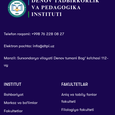
Telefon raqami: +998 76 228 08 27
Elektron pochta: info@dtpi.uz
Manzil: Surxondaryo viloyati Denov tumani Bog’ ko’chasi 112-
uy
INSTITUT
FAKULTETLAR
Rahbariyat
Aniq va tabiiy fanlar
fakulteti
Markaz va bo’limlar
Filologiya fakulteti
Fakultetlar