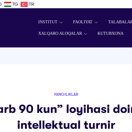
D
TG
TR
INSTITUT
FAOLIYAT
TALABALA
XALQARO ALOQALAR
KUTUBXONA
YANGILIKLAR
arb 90 kun” loyihasi doi
intellektual turnir