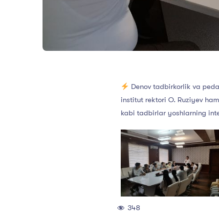
Denov tadbirkorlik va pedago
institut rektori O. Ruziyev ham
kabi tadbirlar yoshlarning in
348