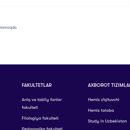
inlamoqda
FAKULTETLAR
AXBOROT TIZIMLA
Aniq va tabiiy fanlar
Hemis o’qituvchi
fakulteti
Hemis talaba
Filologiya fakulteti
Study in Uzbekistan
Pedagogika fakulteti