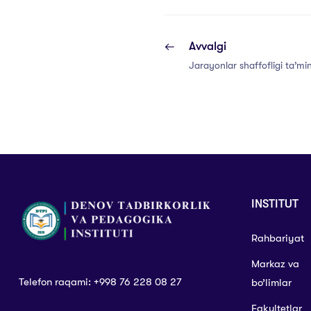
Avvalgi
Jarayonlar shaffofligi ta’m
INSTITUT
Rahbariyat
Markaz va
Telefon raqami: +998 76 228 08 27
bo’limlar
Fakultetlar