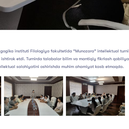
gika instituti Filologiya fakultetida “Munozara” intellektual turnir
 ishtirok etdi. Turnirda talabalar bilim va mantiqiy fikrlash qobiliy
tellektual salohiyatini oshirishda muhim ahamiyat kasb etmoqda.