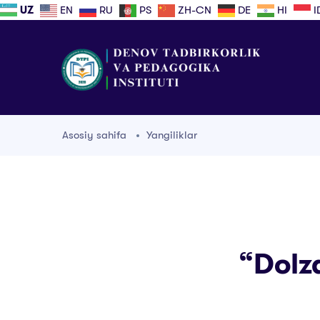
UZ
EN
RU
PS
ZH-CN
DE
HI
I
Asosiy sahifa
Yangiliklar
“Dolz