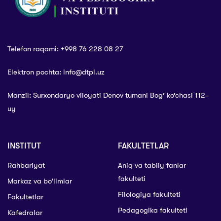
Telefon raqami: +998 76 228 08 27
Elektron pochta: info@dtpi.uz
Manzil: Surxondaryo viloyati Denov tumani Bog’ ko’chasi 112-
uy
INSTITUT
FAKULTETLAR
Rahbariyat
Aniq va tabiiy fanlar
fakulteti
Markaz va bo’limlar
Filologiya fakulteti
Fakultetlar
Pedagogika fakulteti
Kafedralar