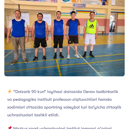
“Dolzarb 90 kun” loyihasi doirasida Denov tadbirkorlik
va pedagogika instituti professor-o‘qituvchilari hamda
xodimlari o‘rtasida sportning voleybol turi bo‘yicha o‘rtoqlik
uchrashuvlari tashkil etildi.
Mazkur sport uchrashuvlari institut jamoasi a’zolari