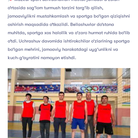
o‘rtasida sog‘lom turmush tarzini targ‘ib qilish,
jamoaviylikni mustahkamlash va sportga bo‘lgan qiziqishni
oshirish maqsadida o‘tkazildi. Bellashuvlar do‘stona
muhitda, sportga xos halollik va o‘zaro hurmat ruhida bo‘lib
o‘tdi. Uchrashuv davomida ishtirokchilar o‘zlarining sportga
bo‘lgan mehrini, jamoaviy harakatdagi uyg‘unlikni va
kuch-g‘ayratini namoyon etishdi.