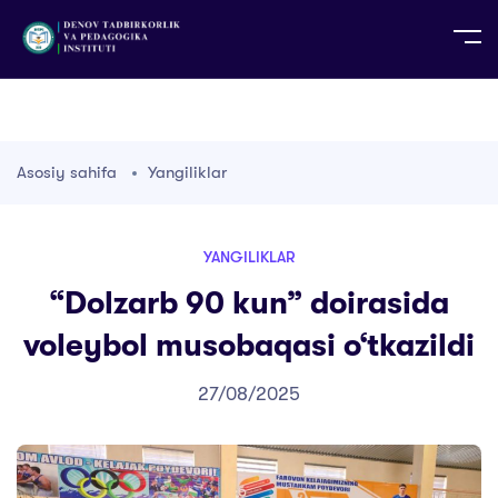
UZ
EN
RU
PS
ZH-CN
DE
HI
ID
TG
TR
Asosiy sahifa
Yangiliklar
YANGILIKLAR
“Dolzarb 90 kun” doirasida
voleybol musobaqasi o‘tkazildi
27/08/2025