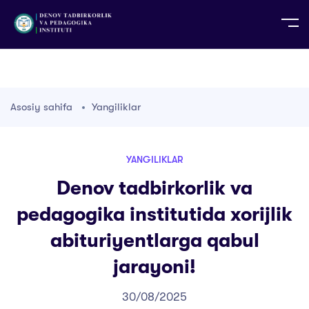
UZ
EN
RU
PS
ZH-CN
DE
HI
ID
TG
TR
Asosiy sahifa
Yangiliklar
YANGILIKLAR
Denov tadbirkorlik va
pedagogika institutida xorijlik
abituriyentlarga qabul
jarayoni!
30/08/2025