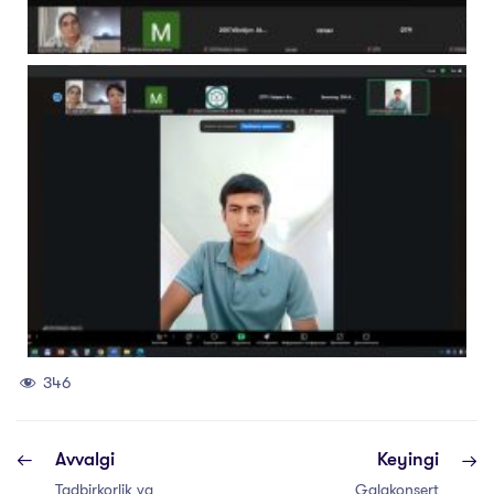
346
Avvalgi
Keyingi
Tadbirkorlik va
Galakonsert