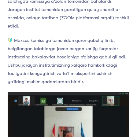
salohiyati komissiya a’zolari tomonidan baholandi.
Jarayon institut tomonidan yaratilgan qulay sharoitlar
asosida, onlayn tartibda (ZOOM platformasi orqali) tashkil
etildi.
Maxsus komissiya tomonidan qaror qabul qilinib,
belgilangan talablarga javob bergan xorijiy fuqarolar
institutning bakalavriat bosqichiga o‘qishga qabul qilindi.
Ushbu jarayon institutimizning xalqaro hamkorlikdagi
faoliyatini kengaytirish va ta’lim eksportini oshirish
yo‘lidagi muhim qadamlardan biridir.