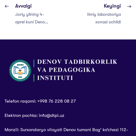
Avvalgi
Keyingi
Joriy yilning 4-
Ilmiy laboratoriya
aprel kuni Denov
xonasi ochildi
tadbirkorlik va
pedagogika
institutiga Oliy
ta’lim, fan va
innovatsiyalar
vazirligi ishchi
guruhi tashrif
buyurdi.
Telefon raqami: +998 76 228 08 27
Elektron pochta: info@dtpi.uz
Manzil: Surxondaryo viloyati Denov tumani Bog’ ko’chasi 112-