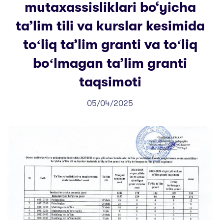
mutaxassisliklari bo‘yicha
taʼlim tili va kurslar kesimida
toʻliq taʼlim granti va toʻliq
boʻlmagan taʼlim granti
taqsimoti
05/04/2025