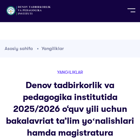
UZ
EN
RU
PS
ZH-CN
DE
HI
ID
TG
TR
Asosiy sahifa
Yangiliklar
YANGILIKLAR
Denov tadbirkorlik va
pedagogika institutida
2025/2026 o‘quv yili uchun
bakalavriat taʼlim yoʻnalishlari
hamda magistratura