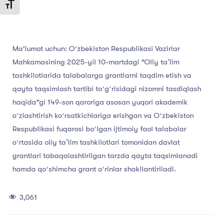
Toggle Font size
Ma’lumot uchun: Oʻzbekiston Respublikasi Vazirlar
Mahkamasining 2025-yil 10-martdagi “Oliy taʼlim
tashkilotlarida talabalarga grantlarni taqdim etish va
qayta taqsimlash tartibi toʻgʻrisidagi nizomni tasdiqlash
haqida”gi 149-son qaroriga asosan yuqori akademik
oʻzlashtirish koʻrsatkichlariga erishgan va Oʻzbekiston
Respublikasi fuqarosi boʻlgan ijtimoiy faol talabalar
oʻrtasida oliy taʼlim tashkilotlari tomonidan davlat
grantlari tabaqalashtirilgan tarzda qayta taqsimlanadi
hamda qoʻshimcha grant oʻrinlar shakllantiriladi.
3,061