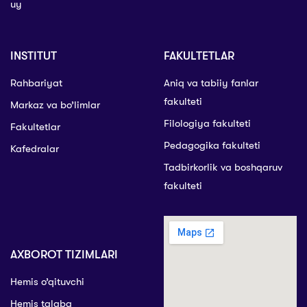
uy
INSTITUT
FAKULTETLAR
Rahbariyat
Aniq va tabiiy fanlar
fakulteti
Markaz va bo’limlar
Filologiya fakulteti
Fakultetlar
Pedagogika fakulteti
Kafedralar
Tadbirkorlik va boshqaruv
fakulteti
AXBOROT TIZIMLARI
Hemis o’qituvchi
Hemis talaba