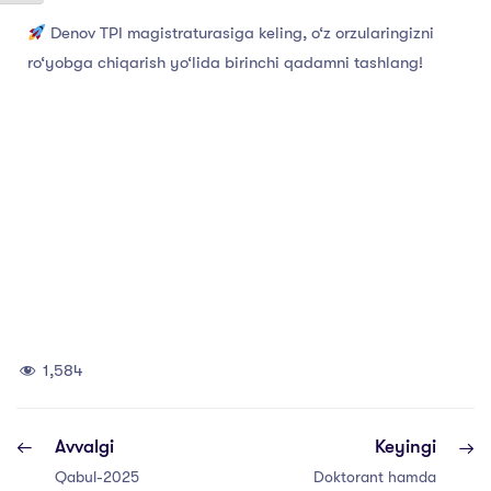
Denov TPI magistraturasiga keling, o‘z orzularingizni
ro‘yobga chiqarish yo‘lida birinchi qadamni tashlang!
1,584
Avvalgi
Keyingi
Qabul-2025
Doktorant hamda