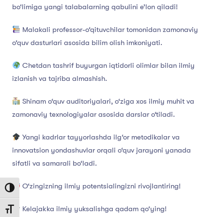
bo‘limiga yangi talabalarning qabulini e’lon qiladi!
Malakali professor-o‘qituvchilar tomonidan zamonaviy
o‘quv dasturlari asosida bilim olish imkoniyati.
Chetdan tashrif buyurgan iqtidorli olimlar bilan ilmiy
izlanish va tajriba almashish.
Shinam o‘quv auditoriyalari, o‘ziga xos ilmiy muhit va
zamonaviy texnologiyalar asosida darslar o‘tiladi.
Yangi kadrlar tayyorlashda ilg‘or metodikalar va
innovatsion yondashuvlar orqali o‘quv jarayoni yanada
sifatli va samarali bo‘ladi.
O‘zingizning ilmiy potentsialingizni rivojlantiring!
Toggle High Contrast
Kelajakka ilmiy yuksalishga qadam qo‘ying!
Toggle Font size