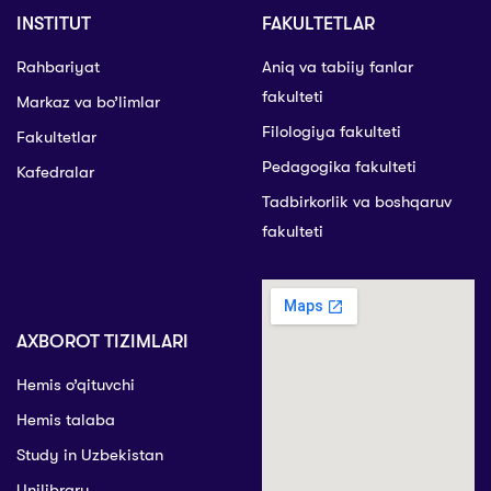
INSTITUT
FAKULTETLAR
Rahbariyat
Aniq va tabiiy fanlar
fakulteti
Markaz va bo’limlar
Filologiya fakulteti
Fakultetlar
Pedagogika fakulteti
Kafedralar
Tadbirkorlik va boshqaruv
fakulteti
AXBOROT TIZIMLARI
Hemis o’qituvchi
Hemis talaba
Study in Uzbekistan
Unilibrary