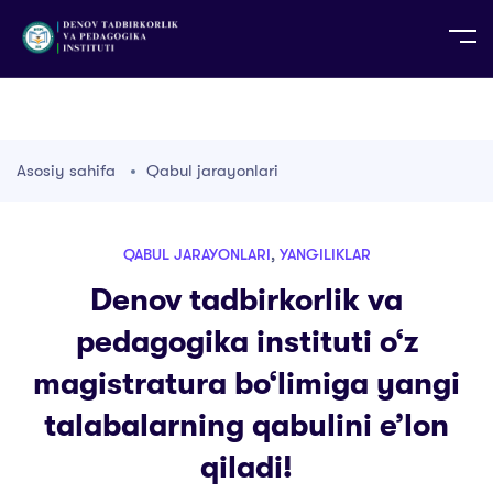
UZ
EN
RU
PS
ZH-CN
DE
HI
ID
TG
TR
Asosiy sahifa
Qabul jarayonlari
QABUL JARAYONLARI
,
YANGILIKLAR
Denov tadbirkorlik va
pedagogika instituti o‘z
magistratura bo‘limiga yangi
talabalarning qabulini e’lon
qiladi!