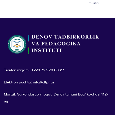
mustaqil
izlanuvchilar
faoliyati
samaradorligi
monitoringi
Telefon raqami: +998 76 228 08 27
Elektron pochta: info@dtpi.uz
Manzil: Surxondaryo viloyati Denov tumani Bog’ ko’chasi 112-
uy