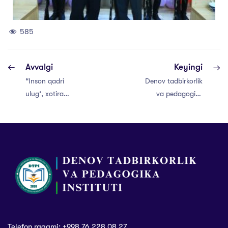
585
Avvalgi
Keyingi
“Inson qadri
Denov tadbirkorlik
ulug‘, xotira
va pedagogika
muqaddas”
instituti
mavzusida
rektorining 9-may
ma’naviy-ma’rifiy
– Xotira va
tadbir
qadrlash kuni
munosabati bilan
tabrigi
Telefon raqami: +998 76 228 08 27