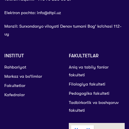
Elektron pochta: info@dtpi.uz
Manzil: Surxondaryo viloyati Denov tumani Bog’ ko’chasi 112-
uy
INSTITUT
FAKULTETLAR
Rahbariyat
Aniq va tabiiy fanlar
fakulteti
Markaz va bo’limlar
Filologiya fakulteti
Fakultetlar
Pedagogika fakulteti
Kafedralar
Tadbirkorlik va boshqaruv
fakulteti