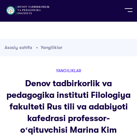
UZ
EN
RU
PS
ZH-CN
DE
HI
ID
TG
TR
Asosiy sahifa
Yangiliklar
YANGILIKLAR
Denov tadbirkorlik va
pedagogika instituti Filologiya
fakulteti Rus tili va adabiyoti
kafedrasi professor-
oʻqituvchisi Marina Kim