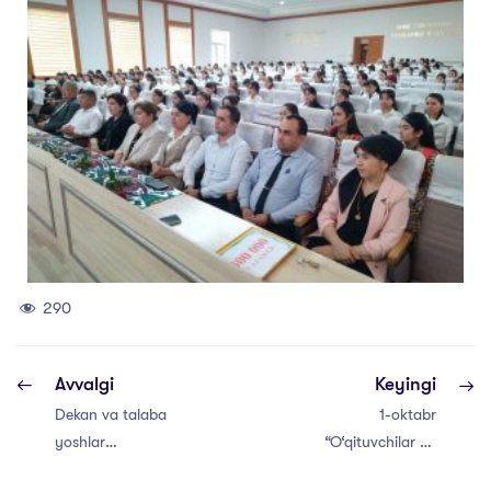
290
Avvalgi
Keyingi
Dekan va talaba
1-oktabr
yoshlar
“O‘qituvchilar va
uchrashuvi
murabbiylar kuni”