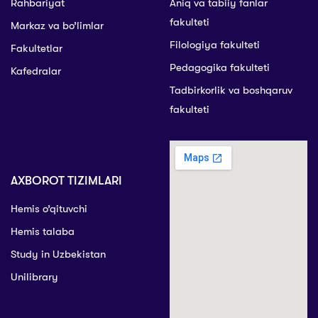
Rahbariyat
Aniq va tabiiy fanlar
fakulteti
Markaz va bo’limlar
Filologiya fakulteti
Fakultetlar
Pedagogika fakulteti
Kafedralar
Tadbirkorlik va boshqaruv
fakulteti
AXBOROT TIZIMLARI
Hemis o’qituvchi
Hemis talaba
Study in Uzbekistan
Unilibrary