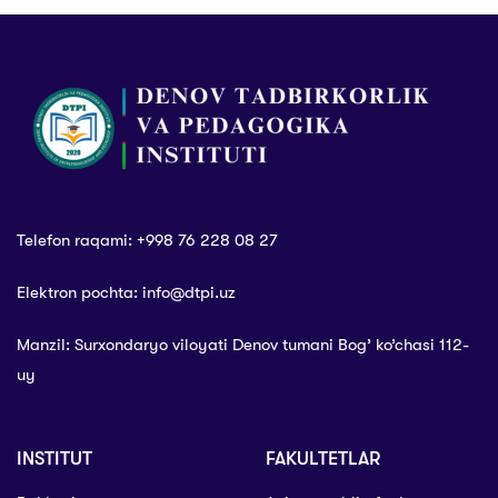
muborak bo‘lsin
Telefon raqami: +998 76 228 08 27
Elektron pochta: info@dtpi.uz
Manzil: Surxondaryo viloyati Denov tumani Bog’ ko’chasi 112-
uy
INSTITUT
FAKULTETLAR