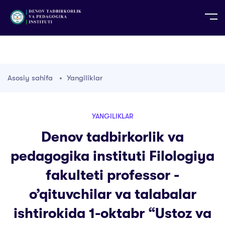
UZ
EN
RU
PS
ZH-CN
DE
HI
ID
TG
TR
Asosiy sahifa
Yangiliklar
YANGILIKLAR
Denov tadbirkorlik va
pedagogika instituti Filologiya
fakulteti professor -
o’qituvchilar va talabalar
ishtirokida 1-oktabr “Ustoz va