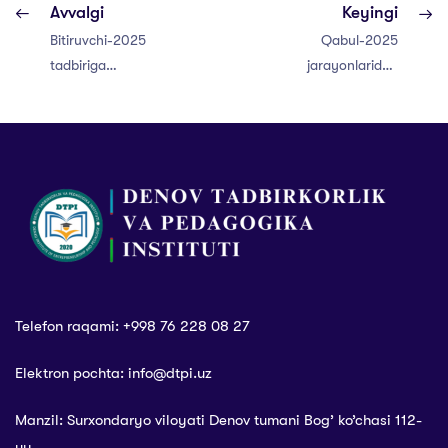
Avvalgi
Keyingi
Bitiruvchi-2025
Qabul-2025
tadbiriga
jarayonlaridan
marhamat
lavhalar
Telefon raqami: +998 76 228 08 27
Elektron pochta: info@dtpi.uz
Manzil: Surxondaryo viloyati Denov tumani Bog’ ko’chasi 112-
uy