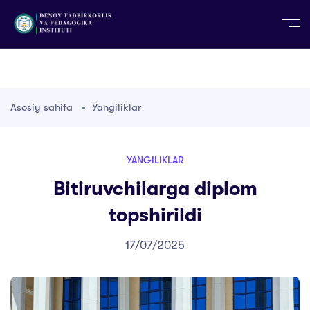
UZ
EN
RU
PS
ZH-CN
DE
HI
ID
TG
TR
Asosiy sahifa
Yangiliklar
YANGILIKLAR
Bitiruvchilarga diplom
topshirildi
17/07/2025