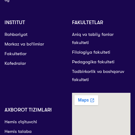
INSTITUT
FAKULTETLAR
Rahbariyat
Aniq va tabiiy fanlar
fakulteti
Markaz va bo’limlar
Filologiya fakulteti
Fakultetlar
Pedagogika fakulteti
Kafedralar
Tadbirkorlik va boshqaruv
fakulteti
AXBOROT TIZIMLARI
Hemis o’qituvchi
Hemis talaba