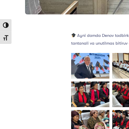
Toggle High Contrast
Ayni damda Denov tadbirkorl
Toggle Font size
tantanali va unutilmas bitiruv