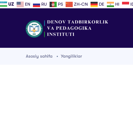
UZ
EN
RU
PS
ZH-CN
DE
HI
I
Asosiy sahifa
Yangiliklar