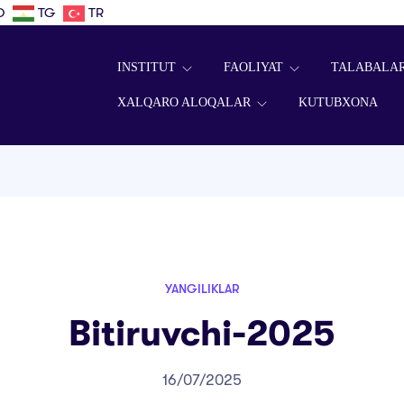
D
TG
TR
INSTITUT
FAOLIYAT
TALABALA
XALQARO ALOQALAR
KUTUBXONA
YANGILIKLAR
Bitiruvchi-2025
16/07/2025