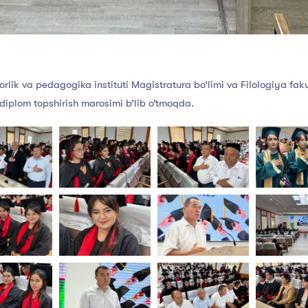
ik va pedagogika instituti Magistratura bo‘limi va Filologiya fakult
 diplom topshirish marosimi b’lib o’tmoqda.