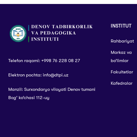
INSTITUT
Rahbariyat
Markaz va
Telefon raqami: +998 76 228 08 27
bo’limlar
Fakultetlar
Elektron pochta: info@dtpi.uz
Kafedralar
Manzil: Surxondaryo viloyati Denov tumani
Bog’ ko’chasi 112-uy