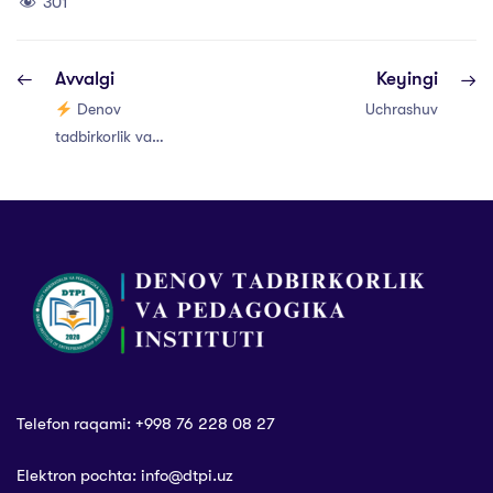
301
Avvalgi
Keyingi
Denov
Uchrashuv
tadbirkorlik va
pedagogika
instituti talabalari
oʻrtasida
“Zakovat”
intellektual o‘yini
bo‘yicha “Rektor
kubogi”ning kuzgi
mavsumiga start
berildi.
Telefon raqami: +998 76 228 08 27
Elektron pochta: info@dtpi.uz