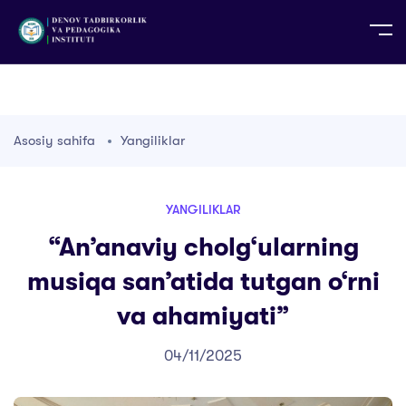
UZ
EN
RU
PS
ZH-CN
DE
HI
ID
TG
TR
Asosiy sahifa
Yangiliklar
YANGILIKLAR
“An’anaviy cholg‘ularning
musiqa san’atida tutgan o‘rni
va ahamiyati”
04/11/2025