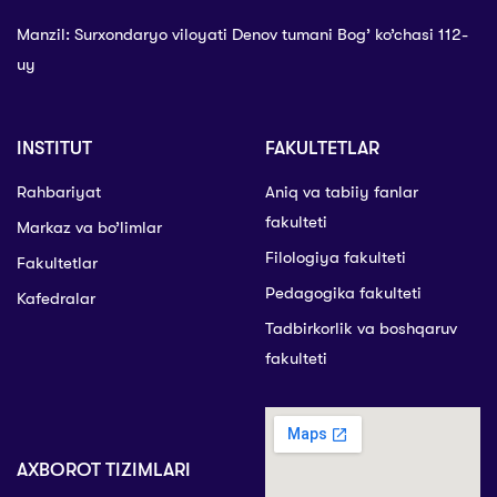
Manzil: Surxondaryo viloyati Denov tumani Bog’ ko’chasi 112-
uy
INSTITUT
FAKULTETLAR
Rahbariyat
Aniq va tabiiy fanlar
fakulteti
Markaz va bo’limlar
Filologiya fakulteti
Fakultetlar
Pedagogika fakulteti
Kafedralar
Tadbirkorlik va boshqaruv
fakulteti
AXBOROT TIZIMLARI