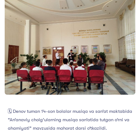
🗓 Denov tuman 14-son bolalar musiqa va san’at maktabida
“An’anaviy cholg‘ularning musiqa san’atida tutgan o‘rni va
ahamiyati” mavzusida mahorat darsi o‘tkazildi.