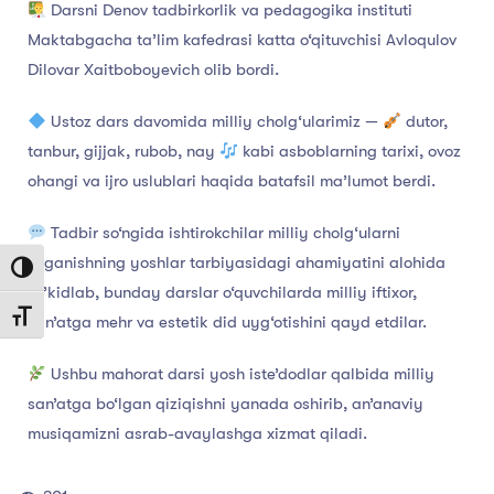
Darsni Denov tadbirkorlik va pedagogika instituti
Maktabgacha ta’lim kafedrasi katta o‘qituvchisi Avloqulov
Dilovar Xaitboboyevich olib bordi.
Ustoz dars davomida milliy cholg‘ularimiz —
dutor,
tanbur, gijjak, rubob, nay
kabi asboblarning tarixi, ovoz
ohangi va ijro uslublari haqida batafsil ma’lumot berdi.
Tadbir so‘ngida ishtirokchilar milliy cholg‘ularni
o‘rganishning yoshlar tarbiyasidagi ahamiyatini alohida
Toggle High Contrast
ta’kidlab, bunday darslar o‘quvchilarda milliy iftixor,
Toggle Font size
san’atga mehr va estetik did uyg‘otishini qayd etdilar.
Ushbu mahorat darsi yosh iste’dodlar qalbida milliy
san’atga bo‘lgan qiziqishni yanada oshirib, an’anaviy
musiqamizni asrab-avaylashga xizmat qiladi.