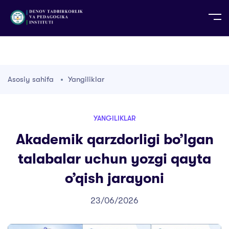
UZ
EN
RU
PS
ZH-CN
DE
HI
ID
TG
TR
Asosiy sahifa
Yangiliklar
YANGILIKLAR
Akademik qarzdorligi bo’lgan
talabalar uchun yozgi qayta
o’qish jarayoni
23/06/2026