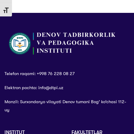
bronza medal!
Toggle Font size
Telefon raqami: +998 76 228 08 27
Elektron pochta: info@dtpi.uz
Manzil: Surxondaryo viloyati Denov tumani Bog’ ko’chasi 112-
uy
INSTITUT
FAKULTETLAR