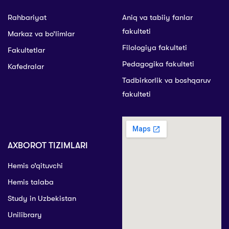
Rahbariyat
Aniq va tabiiy fanlar
fakulteti
Markaz va bo’limlar
Filologiya fakulteti
Fakultetlar
Pedagogika fakulteti
Kafedralar
Tadbirkorlik va boshqaruv
fakulteti
AXBOROT TIZIMLARI
Hemis o’qituvchi
Hemis talaba
Study in Uzbekistan
Unilibrary