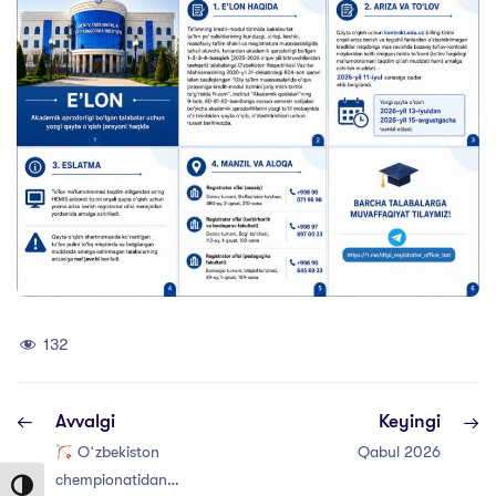
132
Avvalgi
Keyingi
Oʻzbekiston
Qabul 2026
chempionatidan
Toggle High Contrast