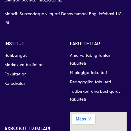
Manzil: Surxondaryo viloyati Denov tumani Bog’ ko’chasi 112-
uy
INSTITUT
FAKULTETLAR
Rahbariyat
Aniq va tabiiy fanlar
fakulteti
Markaz va bo’limlar
Filologiya fakulteti
Fakultetlar
Pedagogika fakulteti
Kafedralar
Tadbirkorlik va boshqaruv
fakulteti
AXBOROT TIZIMLARI