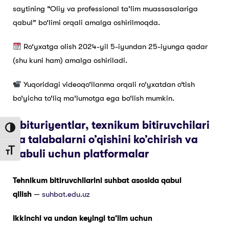
saytining “Oliy va professional ta’lim muassasalariga
qabul” bo‘limi orqali amalga oshirilmoqda.
Ro‘yxatga olish 2024-yil 5-iyundan 25-iyunga qadar
(shu kuni ham) amalga oshiriladi.
Yuqoridagi videoqo‘llanma orqali ro‘yxatdan o‘tish
bo‘yicha to‘liq ma’lumotga ega bo‘lish mumkin.
Abituriyentlar, texnikum bitiruvchilari
Toggle High Contrast
va talabalarni o’qishini ko’chirish va
qabuli uchun platformalar
Toggle Font size
Tehnikum bitiruvchilarini suhbat asosida qabul
qilish
—
suhbat.edu.uz
Ikkinchi va undan keyingi ta’lim uchun