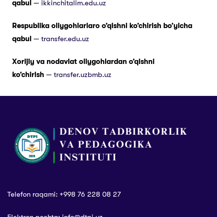
qabul
—
ikkinchitalim.edu.uz
Respublika oliygohlariaro o’qishni ko’chirish bo’yicha
qabul
—
transfer.edu.uz
Xorijiy va nodavlat oliygohlardan o’qishni
ko’chirish
—
transfer.uzbmb.uz
Telefon raqami: +998 76 228 08 27
Elektron pochta: info@dtpi.uz