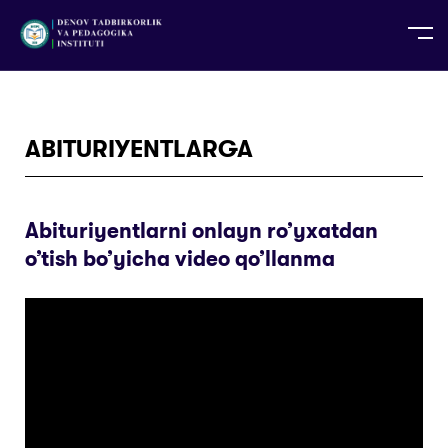
UZ
EN
RU
PS
ZH-CN
DE
HI
ID
TG
TR
ABITURIYENTLARGA
Abituriyentlarni onlayn ro’yxatdan
o’tish bo’yicha video qo’llanma