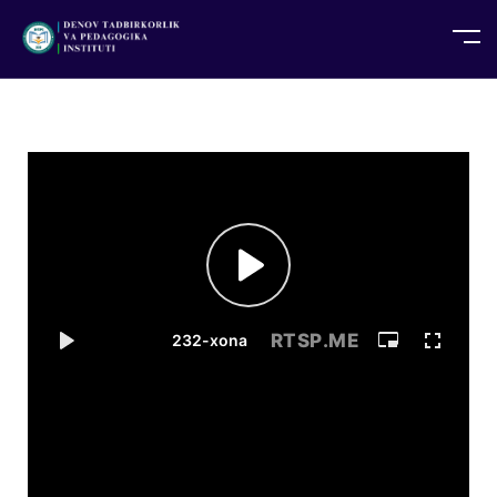
UZ
EN
RU
PS
ZH-CN
DE
HI
ID
TG
TR