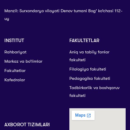
Manzil: Surxondaryo viloyati Denov tumani Bog’ ko’chasi 112-
uy
INSTITUT
FAKULTETLAR
Rahbariyat
Aniq va tabiiy fanlar
fakulteti
Markaz va bo’limlar
Filologiya fakulteti
Fakultetlar
Pedagogika fakulteti
Kafedralar
Tadbirkorlik va boshqaruv
fakulteti
AXBOROT TIZIMLARI