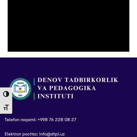
Toggle High Contrast
Toggle Font size
Telefon raqami: +998 76 228 08 27
Elektron pochta: info@dtpi.uz