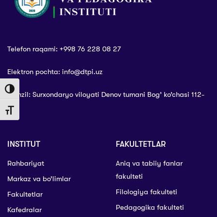
Telefon raqami: +998 76 228 08 27
Elektron pochta: info@dtpi.uz
Toggle High Contrast
Manzil: Surxondaryo viloyati Denov tumani Bog’ ko’chasi 112-
uy
Toggle Font size
INSTITUT
FAKULTETLAR
Rahbariyat
Aniq va tabiiy fanlar
fakulteti
Markaz va bo’limlar
Filologiya fakulteti
Fakultetlar
Pedagogika fakulteti
Kafedralar