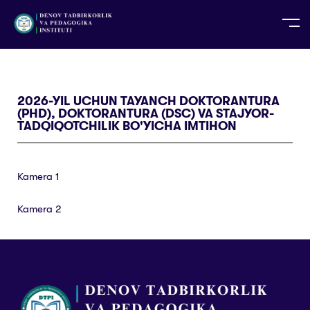
UZ
EN
RU
PS
ZH-CN
DE
HI
ID
TG
TR
2026-YIL UCHUN TAYANCH DOKTORANTURA
(PHD), DOKTORANTURA (DSC) VA STAJYOR-
TADQIQOTCHILIK BO'YICHA IMTIHON
Kamera 1
Kamera 2