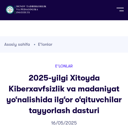
UZ
EN
RU
PS
ZH-CN
DE
HI
ID
TG
TR
Asosiy sahifa
E'lonlar
E'LONLAR
2025-yilgi Xitoyda
Kiberxavfsizlik va madaniyat
yo‘nalishida ilg‘or o‘qituvchilar
tayyorlash dasturi
16/05/2025