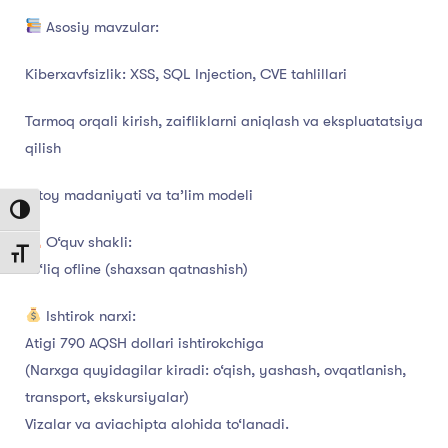
Asosiy mavzular:
Kiberxavfsizlik: XSS, SQL Injection, CVE tahlillari
Tarmoq orqali kirish, zaifliklarni aniqlash va ekspluatatsiya
qilish
Xitoy madaniyati va ta’lim modeli
Toggle High Contrast
O‘quv shakli:
Toggle Font size
To‘liq ofline (shaxsan qatnashish)
Ishtirok narxi:
Atigi 790 AQSH dollari ishtirokchiga
(Narxga quyidagilar kiradi: o‘qish, yashash, ovqatlanish,
transport, ekskursiyalar)
Vizalar va aviachipta alohida to‘lanadi.