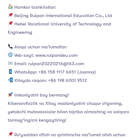
Hamkor tashkilotlar:
Beijing Ruipan International Education Co., Ltd
Hebei Vocational University of Technology and
Engineering
Aloqa uchun ma’lumotlar:
Veb-sayt: www.ruipandeu.com
Email: ruipan20220216@163.com
WhatsApp: +86 158 1117 6651 (Joanna)
Xitoyda raqam: +86 198 6001 9512
Imkoniyatni boy bermang!
Kiberxavfsizlik va Xitoy madaniyatini chuqur o‘rganing,
yetakchi mutaxassislar bilan tajriba almashing va xalqaro
tarmog‘ingizni kengaytiring!
Ro‘yxatdan o‘tish va qo‘shimcha ma’lumot olish uchun