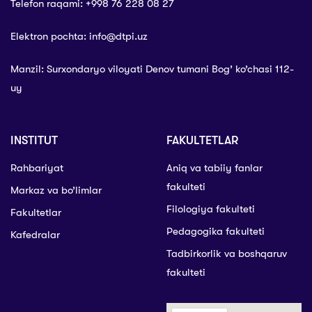
Telefon raqami: +998 76 228 08 27
Elektron pochta: info@dtpi.uz
Manzil: Surxondaryo viloyati Denov tumani Bog’ ko’chasi 112-
uy
INSTITUT
FAKULTETLAR
Rahbariyat
Aniq va tabiiy fanlar
fakulteti
Markaz va bo’limlar
Filologiya fakulteti
Fakultetlar
Pedagogika fakulteti
Kafedralar
Tadbirkorlik va boshqaruv
fakulteti