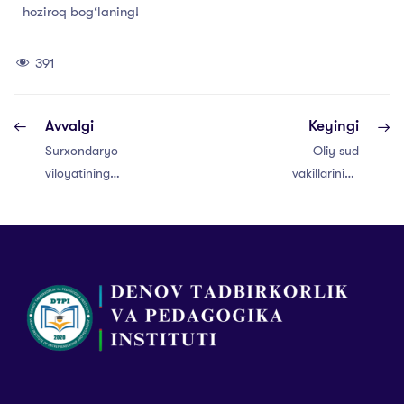
hoziroq bog‘laning!
391
Avvalgi
Keyingi
Surxondaryo
Oliy sud
viloyatining
vakillarining
turizm salohiyati
sayyor qabuli
Xitoydagi xalqaro
ko‘rgazmada
namoyon
etilmoqda