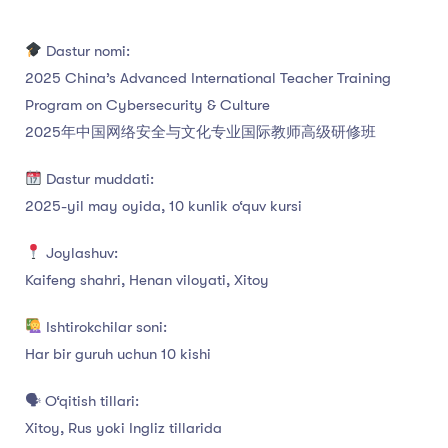
Dastur nomi:
2025 China’s Advanced International Teacher Training
Program on Cybersecurity & Culture
2025年中国网络安全与文化专业国际教师高级研修班
Dastur muddati:
2025-yil may oyida, 10 kunlik o‘quv kursi
Joylashuv:
Kaifeng shahri, Henan viloyati, Xitoy
Ishtirokchilar soni:
Har bir guruh uchun 10 kishi
🗣 O‘qitish tillari:
Xitoy, Rus yoki Ingliz tillarida