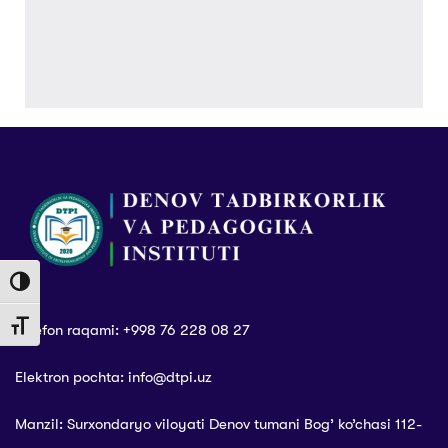
Toggle High Contrast
Telefon raqami: +998 76 228 08 27
Toggle Font size
Elektron pochta: info@dtpi.uz
Manzil: Surxondaryo viloyati Denov tumani Bog’ ko’chasi 112-