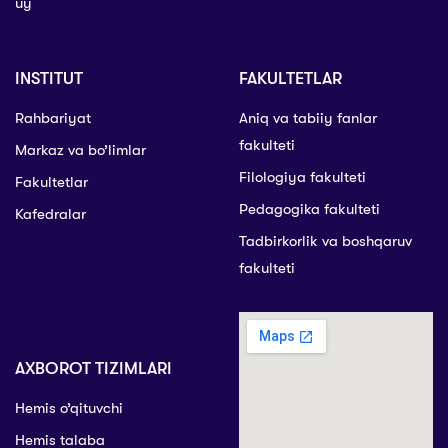
uy
INSTITUT
FAKULTETLAR
Rahbariyat
Aniq va tabiiy fanlar
fakulteti
Markaz va bo’limlar
Filologiya fakulteti
Fakultetlar
Pedagogika fakulteti
Kafedralar
Tadbirkorlik va boshqaruv
fakulteti
AXBOROT TIZIMLARI
Hemis o’qituvchi
Hemis talaba