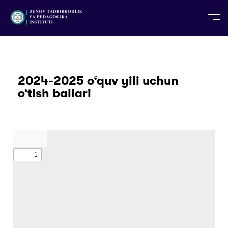
UZ
EN
RU
PS
ZH-CN
DE
HI
ID
TG
TR
2024-2025 o‘quv yili uchun
o‘tish ballari