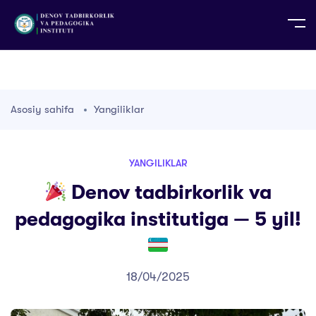
UZ
EN
RU
PS
ZH-CN
DE
HI
ID
TG
TR
Asosiy sahifa
Yangiliklar
YANGILIKLAR
Denov tadbirkorlik va
pedagogika institutiga — 5 yil!
18/04/2025