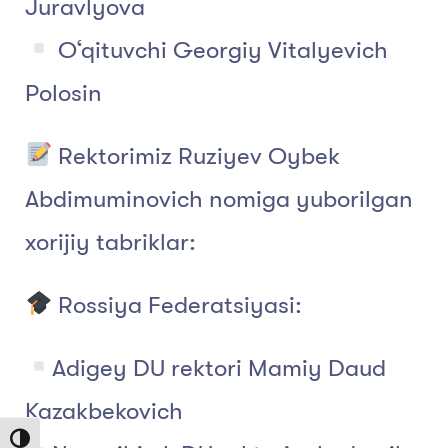
Juravlyova
O‘qituvchi Georgiy Vitalyevich
Polosin
Rektorimiz Ruziyev Oybek
Abdimuminovich nomiga yuborilgan
xorijiy tabriklar:
Rossiya Federatsiyasi:
Adigey DU rektori Mamiy Daud
Kazakbekovich
Toggle High Contrast