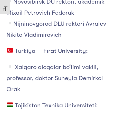
Novosibirsk DU rektori, akademik
Toggle Font size
Mixail Petrovich Fedoruk
Nijninovgorod DLU rektori Avralev
Nikita Vladimirovich
Turkiya — Fırat University:
Xalqaro aloqalar bo‘limi vakili,
professor, doktor Suheyla Demirkol
Orak
Tojikiston Texnika Universiteti: