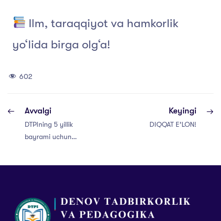
Ilm, taraqqiyot va hamkorlik
yo‘lida birga olg‘a!
602
Avvalgi
Keyingi
DTPIning 5 yillik
DIQQAT E’LON!
bayrami uchun
tabrik