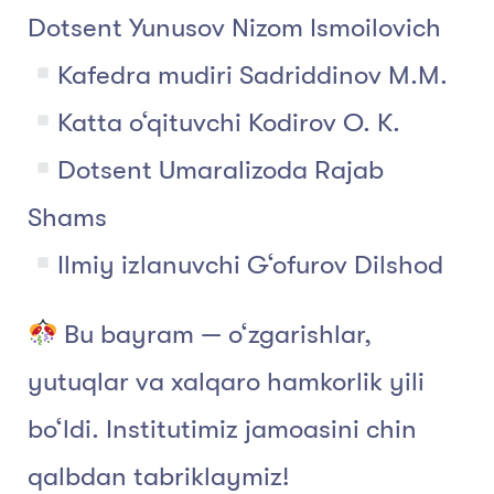
Dotsent Yunusov Nizom Ismoilovich
Kafedra mudiri Sadriddinov M.М.
Katta o‘qituvchi Kodirov О. К.
Dotsent Umaralizoda Rajab
Shams
Ilmiy izlanuvchi G‘ofurov Dilshod
Bu bayram — o‘zgarishlar,
yutuqlar va xalqaro hamkorlik yili
bo‘ldi. Institutimiz jamoasini chin
qalbdan tabriklaymiz!