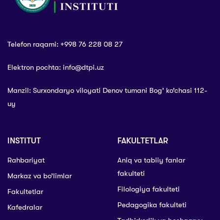
Telefon raqami: +998 76 228 08 27
Elektron pochta: info@dtpi.uz
Manzil: Surxondaryo viloyati Denov tumani Bog’ ko’chasi 112-
uy
INSTITUT
FAKULTETLAR
Rahbariyat
Aniq va tabiiy fanlar
fakulteti
Markaz va bo’limlar
Filologiya fakulteti
Fakultetlar
Pedagogika fakulteti
Kafedralar