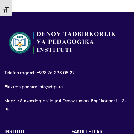
Respublikasi
toʻxtata olamiz”
Davlat bayrog‘i
Toggle Font size
qabul qilingan
sana
Telefon raqami: +998 76 228 08 27
Elektron pochta: info@dtpi.uz
Manzil: Surxondaryo viloyati Denov tumani Bog’ ko’chasi 112-
uy
INSTITUT
FAKULTETLAR