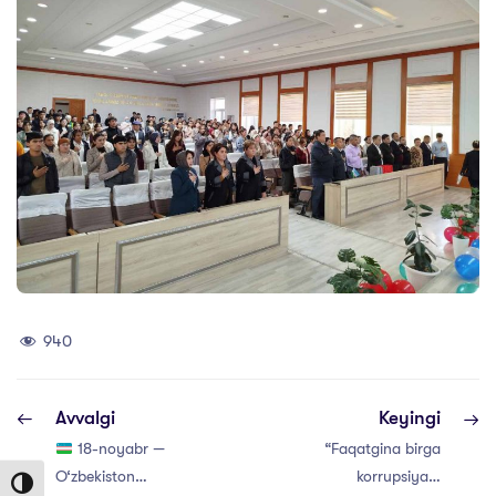
940
Avvalgi
Keyingi
18-noyabr —
“Faqatgina birga
O‘zbekiston
korrupsiyani
Toggle High Contrast