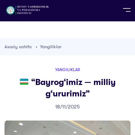
UZ
EN
RU
PS
ZH-CN
DE
HI
ID
TG
TR
Asosiy sahifa
Yangiliklar
YANGILIKLAR
“Bayrog‘imiz — milliy
g‘ururimiz”
18/11/2025