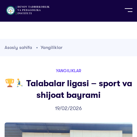
UZ
EN
RU
PS
ZH-CN
DE
HI
ID
TG
TR
Asosiy sahifa
Yangiliklar
YANGILIKLAR
Talabalar ligasi – sport va
shijoat bayrami
19/02/2026