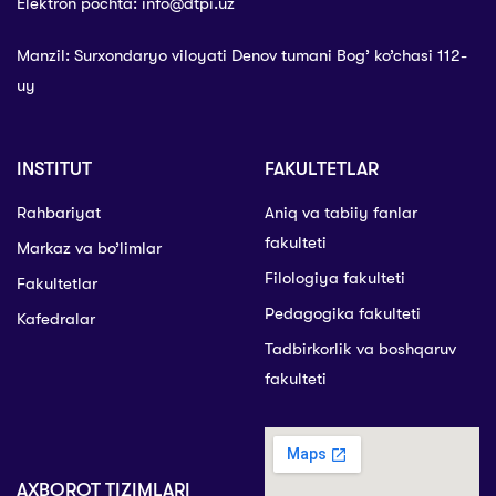
Elektron pochta: info@dtpi.uz
Manzil: Surxondaryo viloyati Denov tumani Bog’ ko’chasi 112-
uy
INSTITUT
FAKULTETLAR
Rahbariyat
Aniq va tabiiy fanlar
fakulteti
Markaz va bo’limlar
Filologiya fakulteti
Fakultetlar
Pedagogika fakulteti
Kafedralar
Tadbirkorlik va boshqaruv
fakulteti
AXBOROT TIZIMLARI