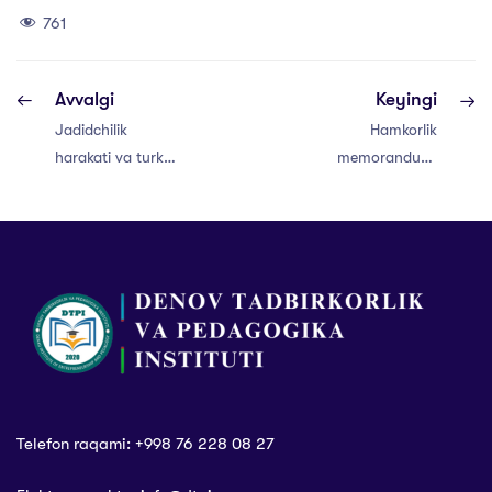
761
Avvalgi
Keyingi
Jadidchilik
Hamkorlik
harakati va turk
memorandumi
modernizatsiyasi
imzolandi
o’rtasidagi
o’xshashliklar
Telefon raqami: +998 76 228 08 27