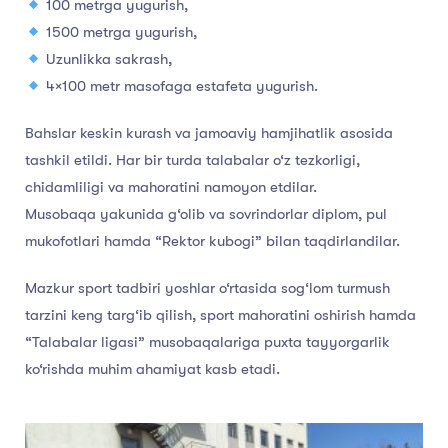
100 metrga yugurish,
1500 metrga yugurish,
Uzunlikka sakrash,
4×100 metr masofaga estafeta yugurish.
Bahslar keskin kurash va jamoaviy hamjihatlik asosida
tashkil etildi. Har bir turda talabalar o‘z tezkorligi,
chidamliligi va mahoratini namoyon etdilar.
Musobaqa yakunida g‘olib va sovrindorlar diplom, pul
mukofotlari hamda “Rektor kubogi” bilan taqdirlandilar.
Mazkur sport tadbiri yoshlar o‘rtasida sog‘lom turmush
tarzini keng targ‘ib qilish, sport mahoratini oshirish hamda
“Talabalar ligasi” musobaqalariga puxta tayyorgarlik
ko‘rishda muhim ahamiyat kasb etadi.