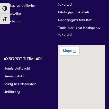
fakulteti
Markaz va bo’limlar
Toggle High Contrast
Filologiya fakulteti
Fakultetlar
Pedagogika fakulteti
Toggle Font size
Kafedralar
Tadbirkorlik va boshqaruv
fakulteti
AXBOROT TIZIMLARI
Hemis o’qituvchi
Hemis talaba
Study in Uzbekistan
Unilibrary